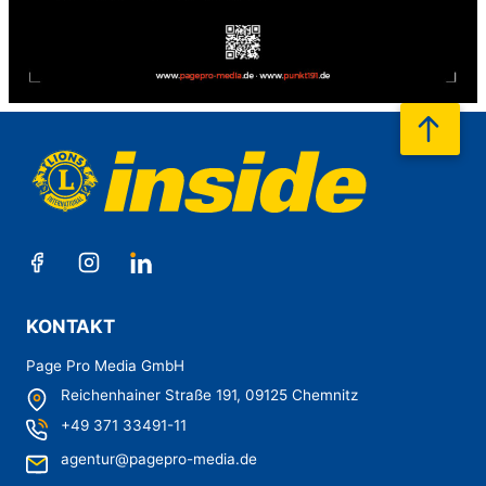
nach
KONTAKT
Page Pro Media GmbH
Reichenhainer Straße 191,
09125 Chemnitz
+49 371 33491-11
agentur@pagepro-media.de