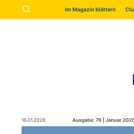
Zum Inhalt springen
Search to:
Im Magazin blättern
Clu
Search
16.01.2026
Ausgabe: 76 | Januar 202