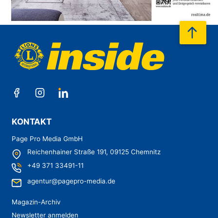
nach
KONTAKT
Page Pro Media GmbH
Reichenhainer Straße 191,
09125 Chemnitz
+49 371 33491-11
agentur@pagepro-media.de
Magazin-Archiv
Newsletter anmelden