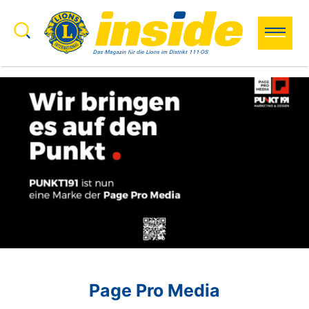
Zum Inhalt springen
Search to:
Search
Page Pro Media