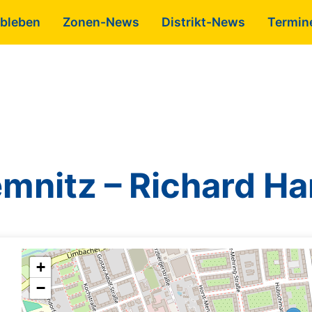
bleben
Zonen-News
Distrikt-News
Termin
mnitz – Richard H
+
−