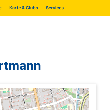
e
Karte & Clubs
Services
artmann