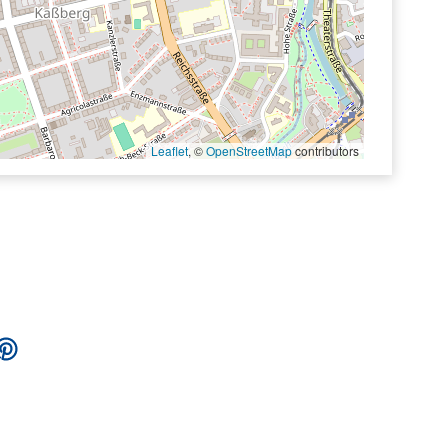
Leaflet
, ©
OpenStreetMap
contributors