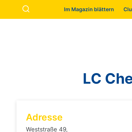
Zum Inhalt springen
Search to:
Im Magazin blättern
Clu
Search
LC Che
Adresse
Weststraße 49,