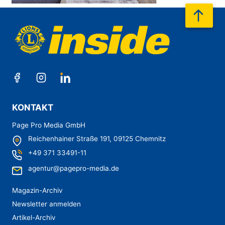
nach
KONTAKT
Page Pro Media GmbH
Reichenhainer Straße 191,
09125 Chemnitz
+49 371 33491-11
agentur@pagepro-media.de
Magazin-Archiv
Newsletter anmelden
Artikel-Archiv