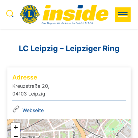
Zum Inhalt springen
Search to:
Search
LC Leipzig – Leipziger Ring
Adresse
Kreuzstraße 20,
04103 Leipzig
Webseite
+
−