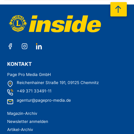
nach
KONTAKT
Page Pro Media GmbH
Reichenhainer Straße 191,
09125 Chemnitz
+49 371 33491-11
agentur@pagepro-media.de
Magazin-Archiv
Newsletter anmelden
Artikel-Archiv