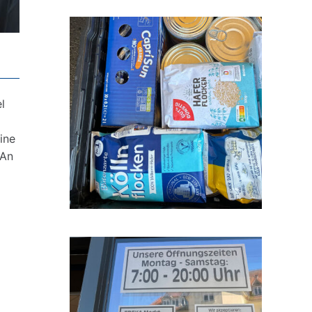
l
ine
 An