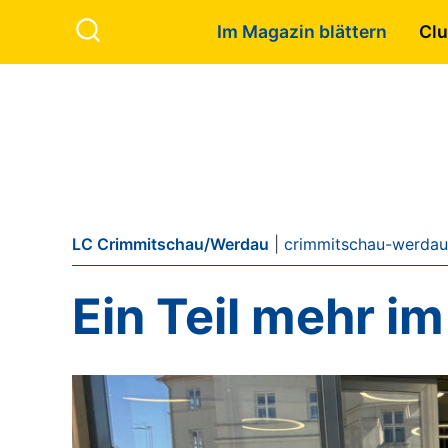
Zum Inhalt springen
Search to:
Im Magazin blättern
Clu
Search
LC Crimmitschau/Werdau
|
crimmitschau-werdau.
Ein Teil mehr i