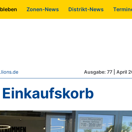
bleben
Zonen-News
Distrikt-News
Termin
lions.de
Ausgabe: 77 | April 
m Einkaufskorb